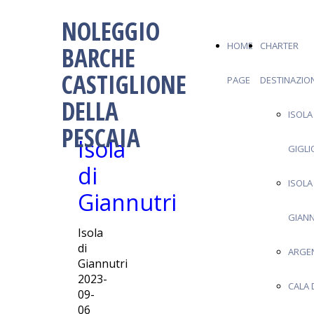
NOLEGGIO
HOME
CHARTER
BARCHE
CASTIGLIONE
PAGE
DESTINAZION
DELLA
ISOLA
PESCAIA
Isola
GIGLI
di
ISOLA
Giannutri
GIANN
Isola
di
ARGE
Giannutri
2023-
CALA 
09-
06