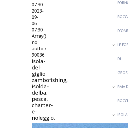
FORN
07:30
2023-
09-
BOCC
06
07:30
D'OM
Array()
no
LE FO
author
90036
DI
isola-
del-
giglio,
GROS
zambofishing,
isolda-
BAIA 
delba,
pesca,
ROCC
charter-
e-
ISOLA
noleggio,