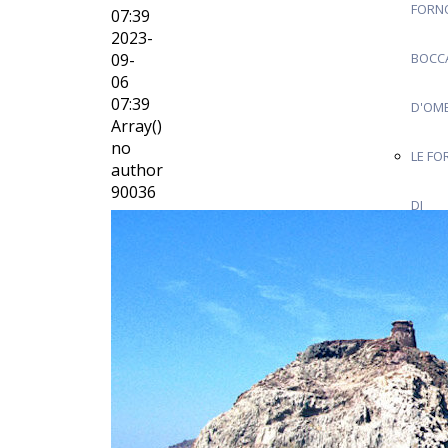
FORN
07:39
2023-
09-
BOCC
06
07:39
D'OM
Array()
no
LE FO
author
90036
DI
GROS
BAIA 
ROCC
ISOLA