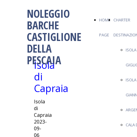
NOLEGGIO
HOME
CHARTER
BARCHE
CASTIGLIONE
PAGE
DESTINAZION
DELLA
ISOLA
PESCAIA
Isola
GIGLI
di
ISOLA
Capraia
GIANN
Isola
di
ARGE
Capraia
2023-
CALA 
09-
06