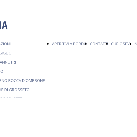
IA
ZIONI
APERITIVI A BORDO
CONTATTI
CURIOSITA'
GIGLIO
IANNUTRI
IO
ORNO BOCCA D'OMBRONE
HE DI GROSSETO
E ROCCHETTE
LO SPARVIERO O LA TROIA
INA LA SABBIA CHE SUONA
BA
A