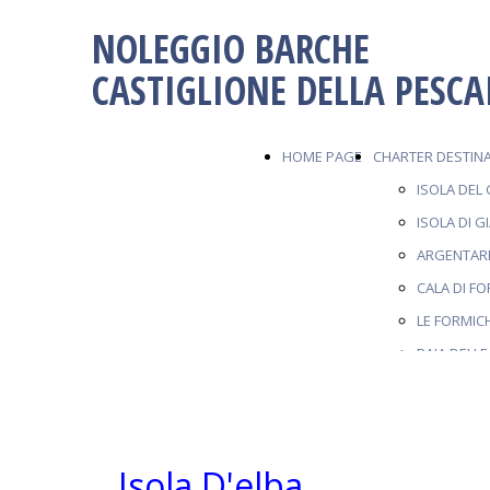
NOLEGGIO BARCHE
CASTIGLIONE DELLA PESCA
HOME PAGE
CHARTER DESTINA
ISOLA DEL 
ISOLA DI G
ARGENTAR
CALA DI F
LE FORMIC
BAIA DELL
ISOLA DEL
CALA VIOL
ISOLA D'EL
Isola D'elba
AFRICHELL